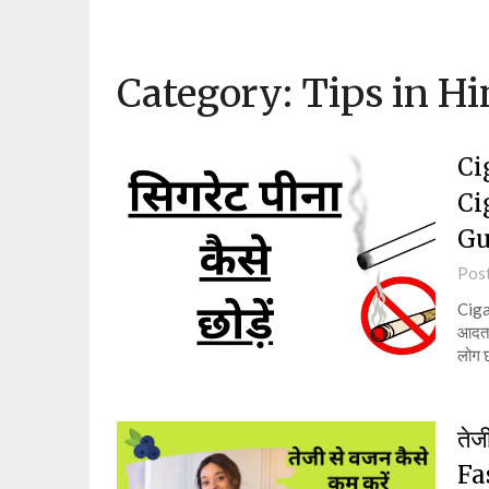
Category:
Tips in Hi
Ci
Ci
Gu
Pos
Cigar
आदत ह
लोग छ
तेज
Fa