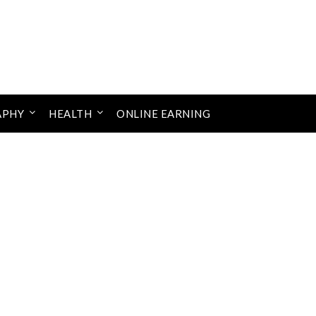
APHY
HEALTH
ONLINE EARNING