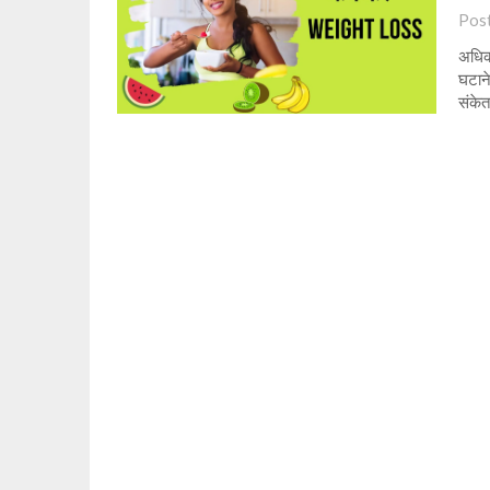
Pos
अधिक
घटाने
संके