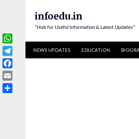
Skip
to
infoedu.in
content
“Hub for Useful Information & Latest Updates"
WhatsApp
NEWS UPDATES
EDUCATION
BIOGR
Telegram
Facebook
Email
Share