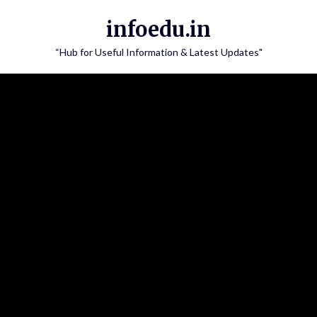
Skip
infoedu.in
to
content
“Hub for Useful Information & Latest Updates"