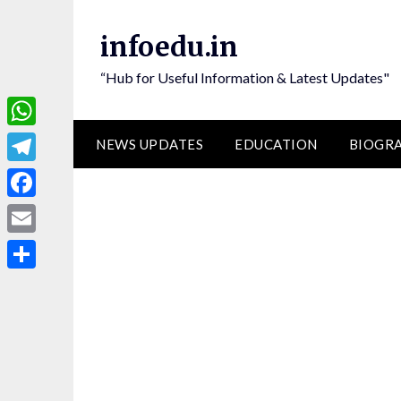
Skip
to
infoedu.in
content
“Hub for Useful Information & Latest Updates"
WhatsApp
NEWS UPDATES
EDUCATION
BIOGR
Telegram
Facebook
Email
Share