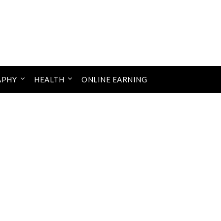
APHY
HEALTH
ONLINE EARNING